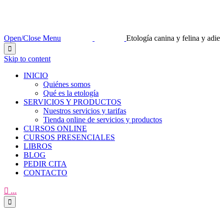
Open/Close Menu
Etología canina y felina y ad

Skip to content
INICIO
Quiénes somos
Qué es la etología
SERVICIOS Y PRODUCTOS
Nuestros servicios y tarifas
Tienda online de servicios y productos
CURSOS ONLINE
CURSOS PRESENCIALES
LIBROS
BLOG
PEDIR CITA
CONTACTO

...
