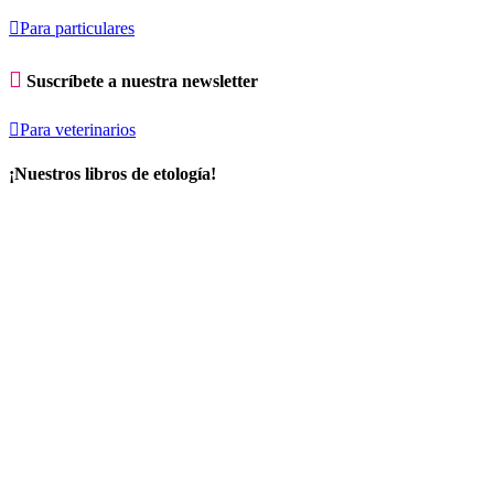

Para particulares

Suscríbete a nuestra newsletter

Para veterinarios
¡Nuestros libros de etología!