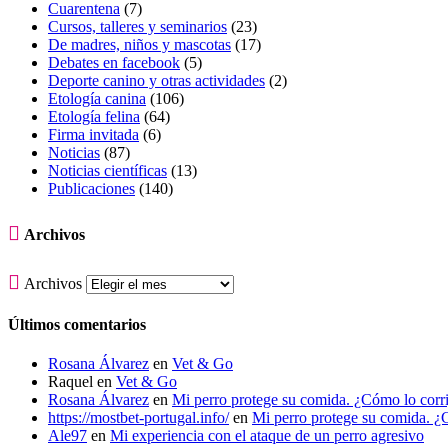
Cuarentena
(7)
Cursos, talleres y seminarios
(23)
De madres, niños y mascotas
(17)
Debates en facebook
(5)
Deporte canino y otras actividades
(2)
Etología canina
(106)
Etología felina
(64)
Firma invitada
(6)
Noticias
(87)
Noticias científicas
(13)
Publicaciones
(140)

Archivos

Archivos
Últimos comentarios
Rosana Álvarez
en
Vet & Go
Raquel
en
Vet & Go
Rosana Álvarez
en
Mi perro protege su comida. ¿Cómo lo corr
https://mostbet-portugal.info/
en
Mi perro protege su comida. ¿
Ale97
en
Mi experiencia con el ataque de un perro agresivo