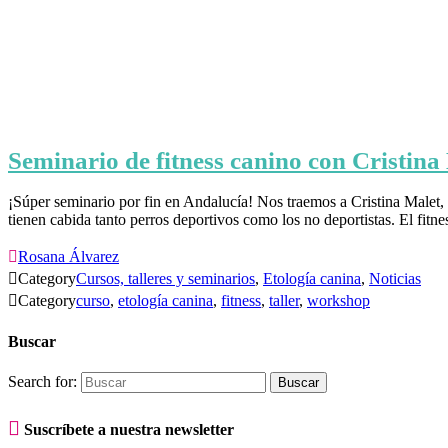
Seminario de fitness canino con Cristin
¡Súper seminario por fin en Andalucía! Nos traemos a Cristina Malet, 
tienen cabida tanto perros deportivos como los no deportistas. El fitn

Rosana Álvarez

Category
Cursos, talleres y seminarios
,
Etología canina
,
Noticias

Category
curso
,
etología canina
,
fitness
,
taller
,
workshop
Buscar
Search for:

Suscríbete a nuestra newsletter