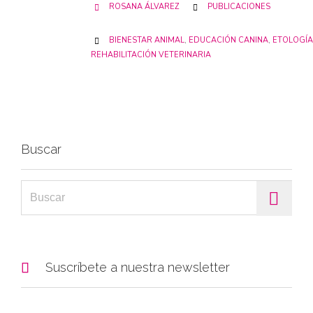
CATEGORY
ROSANA ÁLVAREZ
PUBLICACIONES


CATEGORY
BIENESTAR ANIMAL
,
EDUCACIÓN CANINA
,
ETOLOGÍA

REHABILITACIÓN VETERINARIA
Buscar
Search for:

Suscríbete a nuestra newsletter