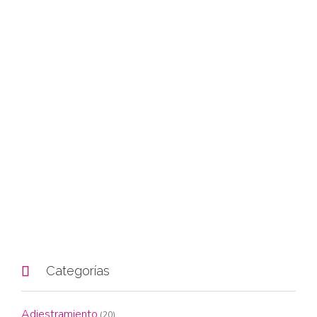

Categorías
Adiestramiento
(20)