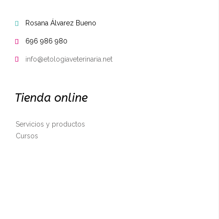
Rosana Álvarez Bueno

696 986 980

info@etologiaveterinaria.net

Tienda online
Servicios y productos
Cursos