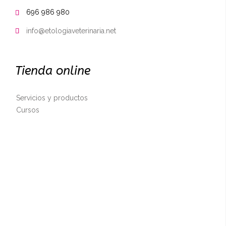
696 986 980

info@etologiaveterinaria.net

Tienda online
Servicios y productos
Cursos