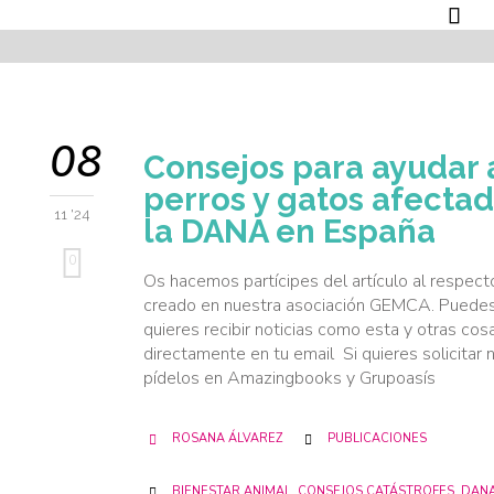

08
Consejos para ayudar 
perros y gatos afecta
11 '24
la DANA en España
0
Os hacemos partícipes del artículo al respec
creado en nuestra asociación GEMCA. Puedes 
quieres recibir noticias como esta y otras cos
directamente en tu email Si quieres solicitar 
pídelos en Amazingbooks y Grupoasís
CATEGORY
ROSANA ÁLVAREZ
PUBLICACIONES


CATEGORY
BIENESTAR ANIMAL
,
CONSEJOS CATÁSTROFES
,
DAN
