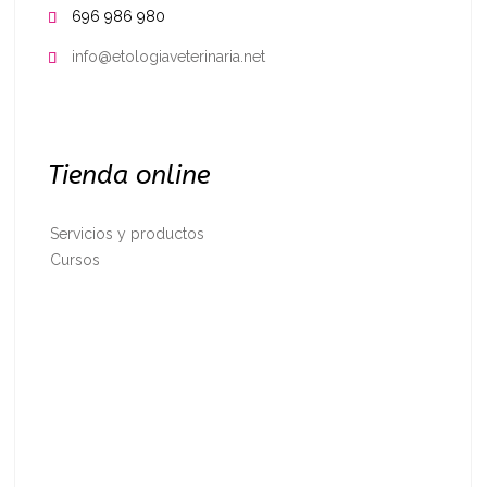
696 986 980

info@etologiaveterinaria.net

Tienda online
Servicios y productos
Cursos