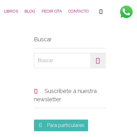
Skip

LIBROS
BLOG
PEDIR CITA
CONTACTO
to
content
Buscar
Search for:

Suscríbete a nuestra
newsletter
Para particulares
