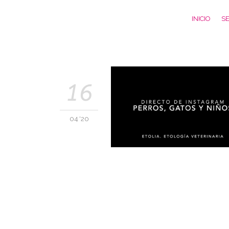
INICIO
SE
16
04 '20