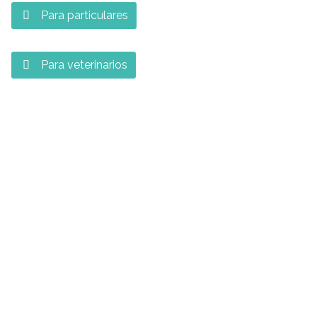
Para particulares

Para veterinarios
