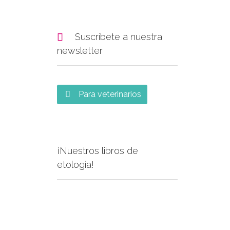

Suscríbete a nuestra
newsletter
Para veterinarios

¡Nuestros libros de
etología!