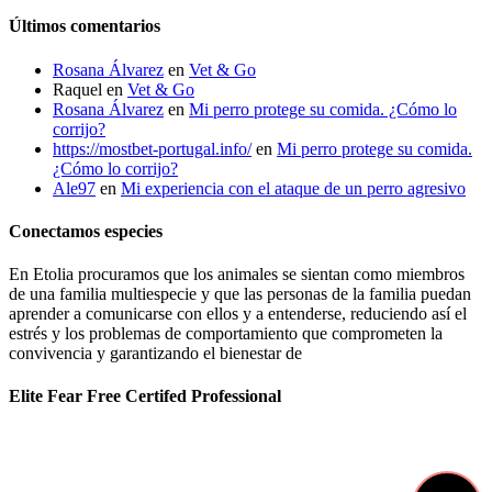
Últimos comentarios
Rosana Álvarez
en
Vet & Go
Raquel
en
Vet & Go
Rosana Álvarez
en
Mi perro protege su comida. ¿Cómo lo
corrijo?
https://mostbet-portugal.info/
en
Mi perro protege su comida.
¿Cómo lo corrijo?
Ale97
en
Mi experiencia con el ataque de un perro agresivo
Conectamos especies
En Etolia procuramos que los animales se sientan como miembros
de una familia multiespecie y que las personas de la familia puedan
aprender a comunicarse con ellos y a entenderse, reduciendo así el
estrés y los problemas de comportamiento que comprometen la
convivencia y garantizando el bienestar de
Elite Fear Free Certifed Professional