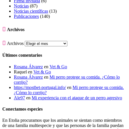
Firma invitada
(6)
Noticias
(87)
Noticias científicas
(13)
Publicaciones
(140)

Archivos

Archivos
Últimos comentarios
Rosana Álvarez
en
Vet & Go
Raquel
en
Vet & Go
Rosana Álvarez
en
Mi perro protege su comida. ¿Cómo lo
corrijo?
https://mostbet-portugal.info/
en
Mi perro protege su comida.
¿Cómo lo corrijo?
Ale97
en
Mi experiencia con el ataque de un perro agresivo
Conectamos especies
En Etolia procuramos que los animales se sientan como miembros
de una familia multiespecie y que las personas de la familia puedan