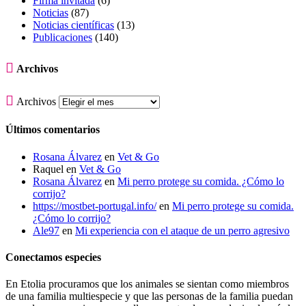
Firma invitada
(6)
Noticias
(87)
Noticias científicas
(13)
Publicaciones
(140)

Archivos

Archivos
Últimos comentarios
Rosana Álvarez
en
Vet & Go
Raquel
en
Vet & Go
Rosana Álvarez
en
Mi perro protege su comida. ¿Cómo lo
corrijo?
https://mostbet-portugal.info/
en
Mi perro protege su comida.
¿Cómo lo corrijo?
Ale97
en
Mi experiencia con el ataque de un perro agresivo
Conectamos especies
En Etolia procuramos que los animales se sientan como miembros
de una familia multiespecie y que las personas de la familia puedan