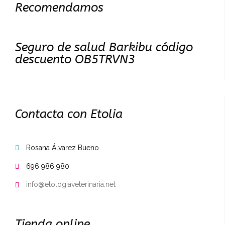
Recomendamos
Seguro de salud Barkibu código
descuento OB5TRVN3
Contacta con Etolia
Rosana Álvarez Bueno

696 986 980

info@etologiaveterinaria.net

Tienda online