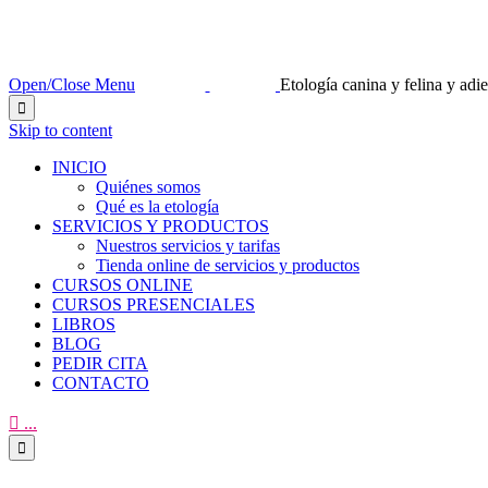
Open/Close Menu
Etología canina y felina y ad

Skip to content
INICIO
Quiénes somos
Qué es la etología
SERVICIOS Y PRODUCTOS
Nuestros servicios y tarifas
Tienda online de servicios y productos
CURSOS ONLINE
CURSOS PRESENCIALES
LIBROS
BLOG
PEDIR CITA
CONTACTO

...
