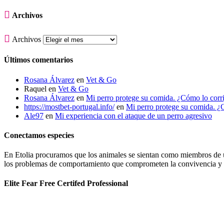

Archivos

Archivos
Últimos comentarios
Rosana Álvarez
en
Vet & Go
Raquel
en
Vet & Go
Rosana Álvarez
en
Mi perro protege su comida. ¿Cómo lo corr
https://mostbet-portugal.info/
en
Mi perro protege su comida. ¿
Ale97
en
Mi experiencia con el ataque de un perro agresivo
Conectamos especies
En Etolia procuramos que los animales se sientan como miembros de una
los problemas de comportamiento que comprometen la convivencia y g
Elite Fear Free Certifed Professional