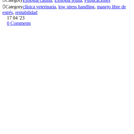

Category
Etología canina
,
Etología felina
,
Publicaciones

Category
clínica veterinaria
,
low stress handling
,
manejo libre de
estrés
,
rentabilidad
17
04 '23
0
Comments