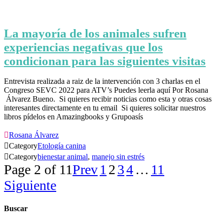
La mayoría de los animales sufren
experiencias negativas que los
condicionan para las siguientes visitas
Entrevista realizada a raiz de la intervención con 3 charlas en el
Congreso SEVC 2022 para ATV’s Puedes leerla aquí Por Rosana
Álvarez Bueno. Si quieres recibir noticias como esta y otras cosas
interesantes directamente en tu email Si quieres solicitar nuestros
libros pídelos en Amazingbooks y Grupoasís

Rosana Álvarez

Category
Etología canina

Category
bienestar animal
,
manejo sin estrés
Page 2 of 11
Prev
1
2
3
4
…
11
Siguiente
Buscar