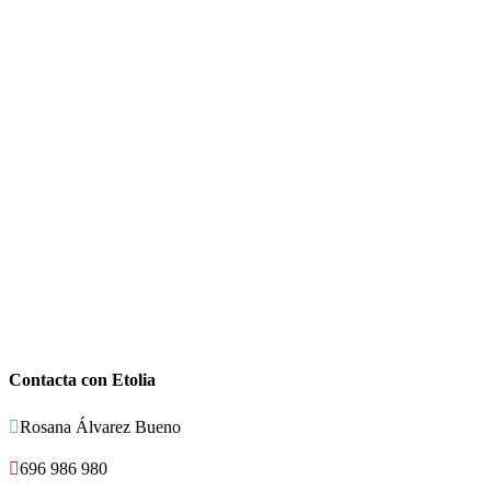
Contacta con Etolia

Rosana Álvarez Bueno

696 986 980