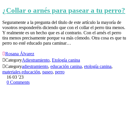
¿Collar o arnés para pasear a tu perro?
Seguramente a la pregunta del título de este artículo la mayoría de
vosotros responderéis diciendo que con el collar el perro tira menos.
Y realmente es un hecho que es al contrario. Con el arnés el perro
tira menos precisamente porque va más cómodo. Otra cosa es que tu
perro no esté educado para caminar…

Rosana Álvarez

Category
Adiestramiento
,
Etología canina

Category
adiestramiento
,
educación canina
,
etología canina
,
materiales educación
,
paseo
,
perro
16
03 '23
0
Comments