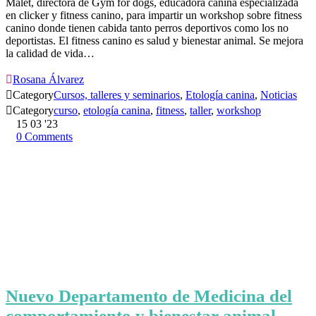
Malet, directora de Gym for dogs, educadora canina especializada
en clicker y fitness canino, para impartir un workshop sobre fitness
canino donde tienen cabida tanto perros deportivos como los no
deportistas. El fitness canino es salud y bienestar animal. Se mejora
la calidad de vida…

Rosana Álvarez

Category
Cursos, talleres y seminarios
,
Etología canina
,
Noticias

Category
curso
,
etología canina
,
fitness
,
taller
,
workshop
15
03 '23
0
Comments
Nuevo Departamento de Medicina del
comportamiento y bienestar animal