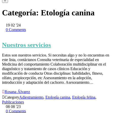
Categoría:
Etología canina
19
02 '24
0
Comments
Nuestros servicios
Estos son nuestros servicios. Si necesitas algo y no lo encuentras en
este lista, contáctanos Consulta veterinaria de especialidad en
Medicina del comportamiento Colaboración multidisciplinar en el
diagnóstico y tratamiento de casos clínicos Educación y
modificación de conducta Otras disciplinas: habilidades, fitness,
olfato, propiocepción, etc Asesoramiento en la adopción,
introducción y adaptación del cachorro. Asesoramiento…

Rosana Álvarez

Category
Adiestramiento
,
Etología canina
,
Etología felina
,
Publicaciones
08
08 '23
0
Comments