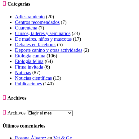

Categorías
Adiestramiento
(20)
Centros recomendados
(7)
Cuarentena
(7)
Cursos, talleres y seminarios
(23)
De madres, niños y mascotas
(17)
Debates en facebook
(5)
Deporte canino y otras actividades
(2)
Etología canina
(106)
Etología felina
(64)
Firma invitada
(6)
Noticias
(87)
Noticias científicas
(13)
Publicaciones
(140)

Archivos

Archivos
Últimos comentarios
Rosana Álvarez
en
Vet & Go