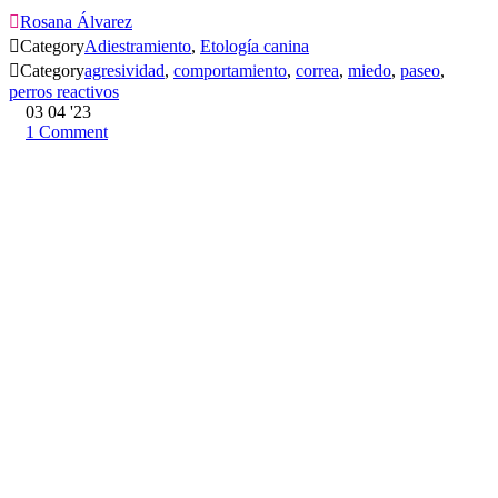

Rosana Álvarez

Category
Adiestramiento
,
Etología canina

Category
agresividad
,
comportamiento
,
correa
,
miedo
,
paseo
,
perros reactivos
03
04 '23
1
Comment