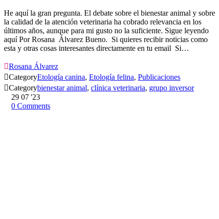
He aquí la gran pregunta. El debate sobre el bienestar animal y sobre
la calidad de la atención veterinaria ha cobrado relevancia en los
últimos años, aunque para mi gusto no la suficiente. Sigue leyendo
aquí Por Rosana Álvarez Bueno. Si quieres recibir noticias como
esta y otras cosas interesantes directamente en tu email Si…

Rosana Álvarez

Category
Etología canina
,
Etología felina
,
Publicaciones

Category
bienestar animal
,
clínica veterinaria
,
grupo inversor
29
07 '23
0
Comments