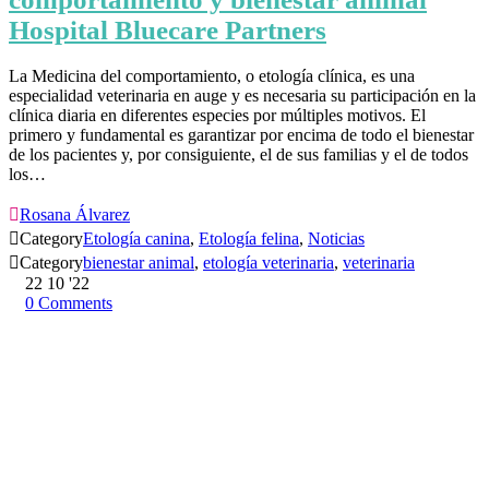
Hospital Bluecare Partners
La Medicina del comportamiento, o etología clínica, es una
especialidad veterinaria en auge y es necesaria su participación en la
clínica diaria en diferentes especies por múltiples motivos. El
primero y fundamental es garantizar por encima de todo el bienestar
de los pacientes y, por consiguiente, el de sus familias y el de todos
los…

Rosana Álvarez

Category
Etología canina
,
Etología felina
,
Noticias

Category
bienestar animal
,
etología veterinaria
,
veterinaria
22
10 '22
0
Comments