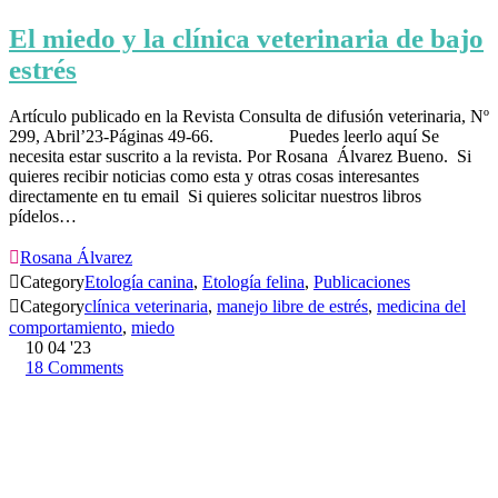
El miedo y la clínica veterinaria de bajo
estrés
Artículo publicado en la Revista Consulta de difusión veterinaria, Nº
299, Abril’23-Páginas 49-66. Puedes leerlo aquí Se
necesita estar suscrito a la revista. Por Rosana Álvarez Bueno. Si
quieres recibir noticias como esta y otras cosas interesantes
directamente en tu email Si quieres solicitar nuestros libros
pídelos…

Rosana Álvarez

Category
Etología canina
,
Etología felina
,
Publicaciones

Category
clínica veterinaria
,
manejo libre de estrés
,
medicina del
comportamiento
,
miedo
10
04 '23
18
Comments