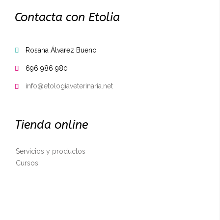
Contacta con Etolia
Rosana Álvarez Bueno

696 986 980

info@etologiaveterinaria.net

Tienda online
Servicios y productos
Cursos