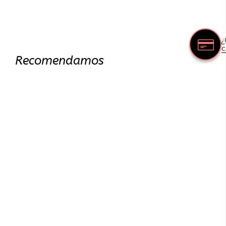
¿
c
Recomendamos