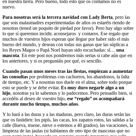
en nuestra tierra. Pero bueno, todo esto que os contamos no es
nuevo.
Para nosotras será la tercera navidad con Lady Berta
, pero las
que sois malasmadres experimentadas de años os estaréis riendo de
nosotras (tened un poquito de piedad por favor). Pero hay algo sobre
lo que sí queremos incidir, aconsejaros y contaros. Ese regalo que
muchos de vuestros hijos esperan que llegue por haber sido el más
bueno del mundo, y desean con todas sus ganas que las súplicas a
los Reyes Magos o Papá Noel hayan sido escuchadas: sí…
una
mascota
. En este post nos pondremos más serias si cabe aún que en
los anteriores, y si os preguntáis por qué, es sencillo.
Cuando pasan unos meses tras las fiestas, empiezan a aumentar
las consultas
por problemas con cachorros, los abandonos, la falta
de tiempo, etc. Y a nosotras nos duele en el alma, sobre todo porque
esto se puede y se debe evitar.
Es muy duro negarle algo a un
hijo
, nosotras ya lo sabemos y lo padecemos. Pero pensadlo bien, si
accedéis al deseo de vuestro hijo,
ese “regalo” os acompañará
durante mucho tiempo, muchos años
.
Y lo hará a las duras y a las maduras, pero claro, las duras serán las
que os fastidien: los pipís, las cacas, los zapatos rotos, las salidas a la
calle (llueva, truene, nieve o estemos a 40 grados), las vacaciones, la
limpieza de las jaulas (si hablamos de otro tipo de mascotas que no