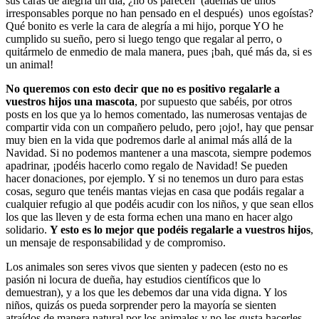
sus caras de alegría un día, ¿no os parecen (además de unos
irresponsables porque no han pensado en el después) unos egoístas?
Qué bonito es verle la cara de alegría a mi hijo, porque YO he
cumplido su sueño, pero si luego tengo que regalar al perro, o
quitármelo de enmedio de mala manera, pues ¡bah, qué más da, si es
un animal!
No queremos con esto decir que no es positivo regalarle a
vuestros hijos una mascota
, por supuesto que sabéis, por otros
posts en los que ya lo hemos comentado, las numerosas ventajas de
compartir vida con un compañero peludo, pero ¡ojo!, hay que pensar
muy bien en la vida que podremos darle al animal más allá de la
Navidad. Si no podemos mantener a una mascota, siempre podemos
apadrinar, ¡podéis hacerlo como regalo de Navidad! Se pueden
hacer donaciones, por ejemplo. Y si no tenemos un duro para estas
cosas, seguro que tenéis mantas viejas en casa que podáis regalar a
cualquier refugio al que podéis acudir con los niños, y que sean ellos
los que las lleven y de esta forma echen una mano en hacer algo
solidario.
Y esto es lo mejor que podéis regalarle a vuestros hijos
,
un mensaje de responsabilidad y de compromiso.
Los animales son seres vivos que sienten y padecen (esto no es
pasión ni locura de dueña, hay estudios científicos que lo
demuestran), y a los que les debemos dar una vida digna. Y los
niños, quizás os pueda sorprender pero la mayoría se sienten
atraídos de manera natural por los animales y no les gusta hacerles