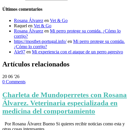
Últimos comentarios
Rosana Álvarez
en
Vet & Go
Raquel
en
Vet & Go
Rosana Álvarez
en
Mi perro protege su comida. ¿Cómo lo
corrijo?
https://mostbet-portugal.info/
en
Mi perro protege su comida.
¿Cómo lo corrijo?
Ale97
en
Mi experiencia con el ataque de un perro agresivo
Artículos relacionados
20
06 '26
0
Comments
Charleta de Mundoperretes con Rosana
Álvarez. Veterinaria especializada en
medicina del comportamiento
Por Rosana Álvarez Bueno Si quieres recibir noticias como esta y
otras cosas interesantes…