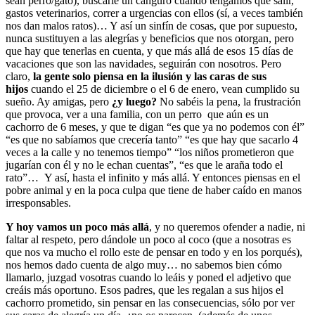
sean perro/gato), buscarle un canguro cuando tengamos que salir,
gastos veterinarios, correr a urgencias con ellos (sí, a veces también
nos dan malos ratos)… Y así un sinfín de cosas, que por supuesto,
nunca sustituyen a las alegrías y beneficios que nos otorgan, pero
que hay que tenerlas en cuenta, y que más allá de esos 15 días de
vacaciones que son las navidades, seguirán con nosotros. Pero
claro,
la gente solo piensa en la ilusión y las caras de sus
hijos
cuando el 25 de diciembre o el 6 de enero, vean cumplido su
sueño. Ay amigas, pero
¿y luego?
No sabéis la pena, la frustración
que provoca, ver a una familia, con un perro que aún es un
cachorro de 6 meses, y que te digan “es que ya no podemos con él”
“es que no sabíamos que crecería tanto” “es que hay que sacarlo 4
veces a la calle y no tenemos tiempo” “los niños prometieron que
jugarían con él y no le echan cuentas”, “es que le araña todo el
rato”… Y así, hasta el infinito y más allá. Y entonces piensas en el
pobre animal y en la poca culpa que tiene de haber caído en manos
irresponsables.
Y hoy vamos un poco más allá
, y no queremos ofender a nadie, ni
faltar al respeto, pero dándole un poco al coco (que a nosotras es
que nos va mucho el rollo este de pensar en todo y en los porqués),
nos hemos dado cuenta de algo muy… no sabemos bien cómo
llamarlo, juzgad vosotras cuando lo leáis y poned el adjetivo que
creáis más oportuno. Esos padres, que les regalan a sus hijos el
cachorro prometido, sin pensar en las consecuencias, sólo por ver