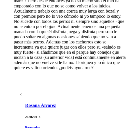
marcar. Pero desde entonces ya no su miedo sino el mio ha
empeorado con lo que no se como volver a los inicios.
Actualmente trabajo con una correa muy larga con bozal y
con premios pero no lo veo cómodo ni yo tampoco lo estoy.
No sucede con todos los perros ni siempre sino aquellos «que
no le entran por el ojo». Actualmente tenemos una pequeña
manada con la que él disfruta juega y disfruta pero solo le
puedo soltar en algunas ocasiones sabiendo que no van a
pasar más perros. Además con los cachorros esto se
incrementa ya que quiere jugar con ellos pero su «saludo es
muy fuerte» si añadimos que en el parque hay conejos que
incitan a la caza (su anterior vida) está continuamente en alerta
además que no vuelve si le llamo. Lloriquea y lo único que
quiere es salir corriendo. ¿podéis ayudarme?
Rosana Álvarez
20/06/2018
Responder