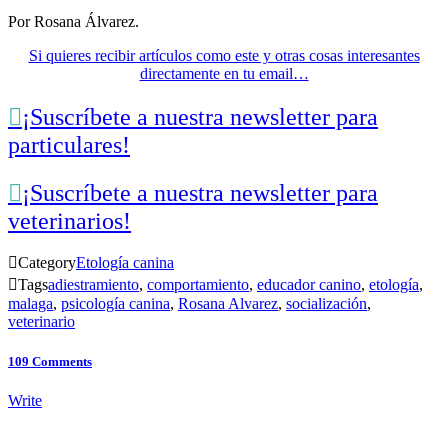
Por Rosana Álvarez.
Si quieres recibir artículos como este y otras cosas interesantes
directamente en tu email…

¡Suscríbete a nuestra newsletter para
particulares!

¡Suscríbete a nuestra newsletter para
veterinarios!

Category
Etología canina

Tags
adiestramiento
,
comportamiento
,
educador canino
,
etología
,
malaga
,
psicología canina
,
Rosana Alvarez
,
socialización
,
veterinario
109
Comments
Write