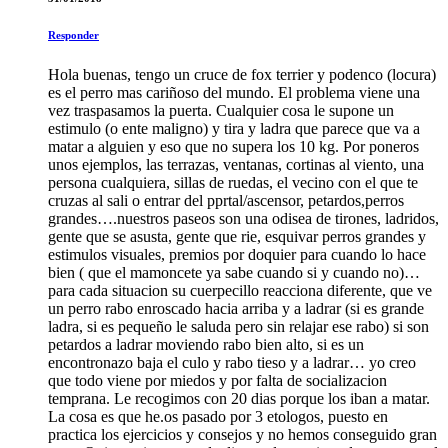
Responder
Hola buenas, tengo un cruce de fox terrier y podenco (locura)
es el perro mas cariñoso del mundo. El problema viene una
vez traspasamos la puerta. Cualquier cosa le supone un
estimulo (o ente maligno) y tira y ladra que parece que va a
matar a alguien y eso que no supera los 10 kg. Por poneros
unos ejemplos, las terrazas, ventanas, cortinas al viento, una
persona cualquiera, sillas de ruedas, el vecino con el que te
cruzas al sali o entrar del pprtal/ascensor, petardos,perros
grandes….nuestros paseos son una odisea de tirones, ladridos,
gente que se asusta, gente que rie, esquivar perros grandes y
estimulos visuales, premios por doquier para cuando lo hace
bien ( que el mamoncete ya sabe cuando si y cuando no)…
para cada situacion su cuerpecillo reacciona diferente, que ve
un perro rabo enroscado hacia arriba y a ladrar (si es grande
ladra, si es pequeño le saluda pero sin relajar ese rabo) si son
petardos a ladrar moviendo rabo bien alto, si es un
encontronazo baja el culo y rabo tieso y a ladrar… yo creo
que todo viene por miedos y por falta de socializacion
temprana. Le recogimos con 20 dias porque los iban a matar.
La cosa es que he.os pasado por 3 etologos, puesto en
practica los ejercicios y consejos y no hemos conseguido gran