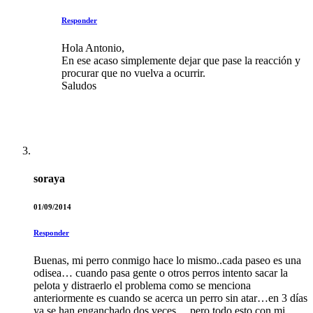
Responder
Hola Antonio,
En ese acaso simplemente dejar que pase la reacción y
procurar que no vuelva a ocurrir.
Saludos
soraya
01/09/2014
Responder
Buenas, mi perro conmigo hace lo mismo..cada paseo es una
odisea… cuando pasa gente o otros perros intento sacar la
pelota y distraerlo el problema como se menciona
anteriormente es cuando se acerca un perro sin atar…en 3 días
ya se han enganchado dos veces… pero todo esto con mi