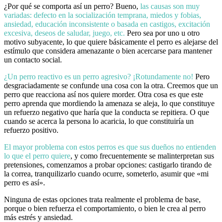
¿Por qué se comporta así un perro? Bueno,
las causas son muy
variadas: defecto en la socialización temprana, miedos y fobias,
ansiedad, educación inconsistente o basada en castigos, excitación
excesiva, deseos de saludar, juego, etc.
Pero sea por uno u otro
motivo subyacente, lo que quiere básicamente el perro es alejarse del
estímulo que considera amenazante o bien acercarse para mantener
un contacto social.
¿Un perro reactivo es un perro agresivo? ¡Rotundamente no!
Pero
desgraciadamente se confunde una cosa con la otra. Creemos que un
perro que reacciona así nos quiere morder. Otra cosa es que este
perro aprenda que mordiendo la amenaza se aleja, lo que constituye
un refuerzo negativo que haría que la conducta se repitiera. O que
cuando se acerca la persona lo acaricia, lo que constituiría un
refuerzo positivo.
El mayor problema con estos perros es que sus dueños no entienden
lo que el perro quiere
, y como frecuentemente se malinterpretan sus
pretensiones, comenzamos a probar opciones: castigarlo tirando de
la correa, tranquilizarlo cuando ocurre, someterlo, asumir que «mi
perro es así».
Ninguna de estas opciones trata realmente el problema de base,
porque o bien refuerza el comportamiento, o bien le crea al perro
más estrés y ansiedad.