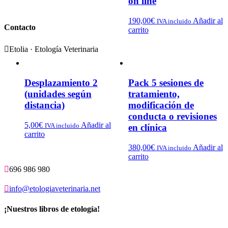
on line
190,00
€
Añadir al
IVA incluido
Contacto
carrito

Etolia · Etología Veterinaria
Desplazamiento 2
Pack 5 sesiones de
(unidades según
tratamiento,
distancia)
modificación de
conducta o revisiones
5,00
€
Añadir al
IVA incluido
en clínica
carrito
380,00
€
Añadir al
IVA incluido
carrito

696 986 980

info@etologiaveterinaria.net
¡Nuestros libros de etología!