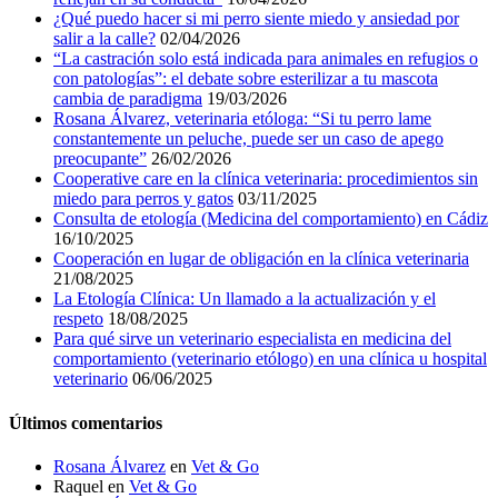
¿Qué puedo hacer si mi perro siente miedo y ansiedad por
salir a la calle?
02/04/2026
“La castración solo está indicada para animales en refugios o
con patologías”: el debate sobre esterilizar a tu mascota
cambia de paradigma
19/03/2026
Rosana Álvarez, veterinaria etóloga: “Si tu perro lame
constantemente un peluche, puede ser un caso de apego
preocupante”
26/02/2026
Cooperative care en la clínica veterinaria: procedimientos sin
miedo para perros y gatos
03/11/2025
Consulta de etología (Medicina del comportamiento) en Cádiz
16/10/2025
Cooperación en lugar de obligación en la clínica veterinaria
21/08/2025
La Etología Clínica: Un llamado a la actualización y el
respeto
18/08/2025
Para qué sirve un veterinario especialista en medicina del
comportamiento (veterinario etólogo) en una clínica u hospital
veterinario
06/06/2025
Últimos comentarios
Rosana Álvarez
en
Vet & Go
Raquel
en
Vet & Go