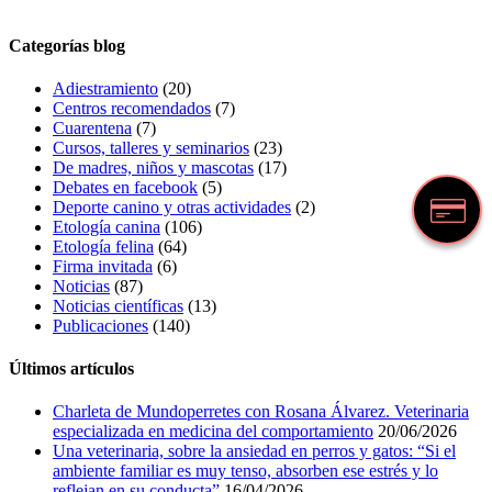
Categorías blog
Adiestramiento
(20)
Centros recomendados
(7)
Cuarentena
(7)
Cursos, talleres y seminarios
(23)
De madres, niños y mascotas
(17)
Debates en facebook
(5)
Deporte canino y otras actividades
(2)
Etología canina
(106)
Etología felina
(64)
Firma invitada
(6)
Noticias
(87)
Noticias científicas
(13)
Publicaciones
(140)
Últimos artículos
Charleta de Mundoperretes con Rosana Álvarez. Veterinaria
especializada en medicina del comportamiento
20/06/2026
Una veterinaria, sobre la ansiedad en perros y gatos: “Si el
ambiente familiar es muy tenso, absorben ese estrés y lo
reflejan en su conducta”
16/04/2026