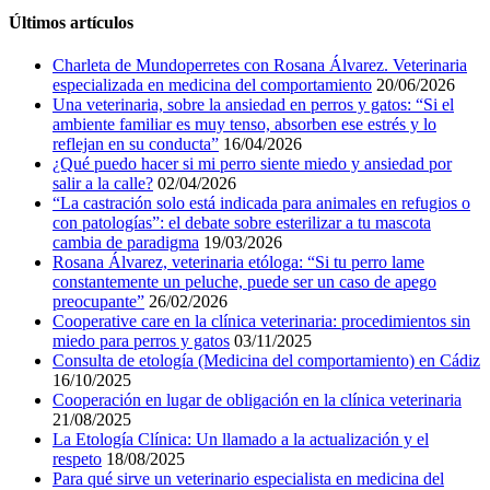
Últimos artículos
Charleta de Mundoperretes con Rosana Álvarez. Veterinaria
especializada en medicina del comportamiento
20/06/2026
Una veterinaria, sobre la ansiedad en perros y gatos: “Si el
ambiente familiar es muy tenso, absorben ese estrés y lo
reflejan en su conducta”
16/04/2026
¿Qué puedo hacer si mi perro siente miedo y ansiedad por
salir a la calle?
02/04/2026
“La castración solo está indicada para animales en refugios o
con patologías”: el debate sobre esterilizar a tu mascota
cambia de paradigma
19/03/2026
Rosana Álvarez, veterinaria etóloga: “Si tu perro lame
constantemente un peluche, puede ser un caso de apego
preocupante”
26/02/2026
Cooperative care en la clínica veterinaria: procedimientos sin
miedo para perros y gatos
03/11/2025
Consulta de etología (Medicina del comportamiento) en Cádiz
16/10/2025
Cooperación en lugar de obligación en la clínica veterinaria
21/08/2025
La Etología Clínica: Un llamado a la actualización y el
respeto
18/08/2025
Para qué sirve un veterinario especialista en medicina del