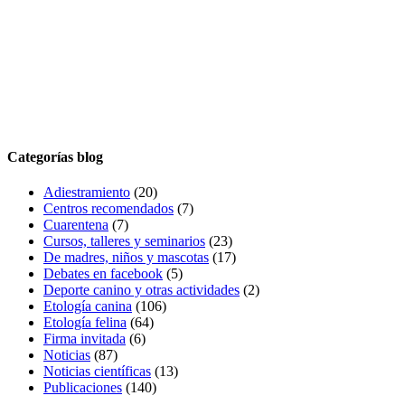
Categorías blog
Adiestramiento
(20)
Centros recomendados
(7)
Cuarentena
(7)
Cursos, talleres y seminarios
(23)
De madres, niños y mascotas
(17)
Debates en facebook
(5)
Deporte canino y otras actividades
(2)
Etología canina
(106)
Etología felina
(64)
Firma invitada
(6)
Noticias
(87)
Noticias científicas
(13)
Publicaciones
(140)