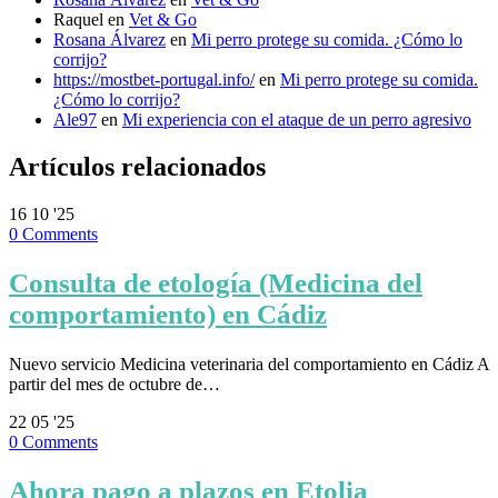
Raquel
en
Vet & Go
Rosana Álvarez
en
Mi perro protege su comida. ¿Cómo lo
corrijo?
https://mostbet-portugal.info/
en
Mi perro protege su comida.
¿Cómo lo corrijo?
Ale97
en
Mi experiencia con el ataque de un perro agresivo
Artículos relacionados
16
10 '25
0
Comments
Consulta de etología (Medicina del
comportamiento) en Cádiz
Nuevo servicio Medicina veterinaria del comportamiento en Cádiz A
partir del mes de octubre de…
22
05 '25
0
Comments
Ahora pago a plazos en Etolia