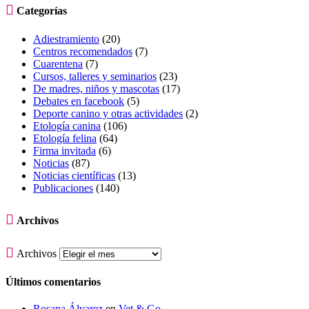

Categorías
Adiestramiento
(20)
Centros recomendados
(7)
Cuarentena
(7)
Cursos, talleres y seminarios
(23)
De madres, niños y mascotas
(17)
Debates en facebook
(5)
Deporte canino y otras actividades
(2)
Etología canina
(106)
Etología felina
(64)
Firma invitada
(6)
Noticias
(87)
Noticias científicas
(13)
Publicaciones
(140)

Archivos

Archivos
Últimos comentarios
Rosana Álvarez
en
Vet & Go