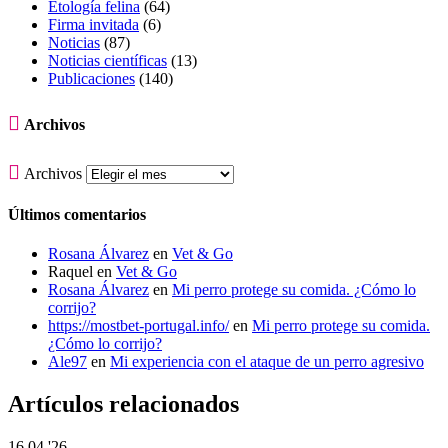
Etología felina
(64)
Firma invitada
(6)
Noticias
(87)
Noticias científicas
(13)
Publicaciones
(140)

Archivos

Archivos
Últimos comentarios
Rosana Álvarez
en
Vet & Go
Raquel
en
Vet & Go
Rosana Álvarez
en
Mi perro protege su comida. ¿Cómo lo
corrijo?
https://mostbet-portugal.info/
en
Mi perro protege su comida.
¿Cómo lo corrijo?
Ale97
en
Mi experiencia con el ataque de un perro agresivo
Artículos relacionados
16
04 '26