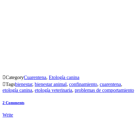

Category
Cuarentena
,
Etología canina

Tags
bienestar
,
bienestar animal
,
confinamiento
,
cuarentena
,
etología canina
,
etología veterinaria
,
problemas de comportamiento
2
Comments
Write