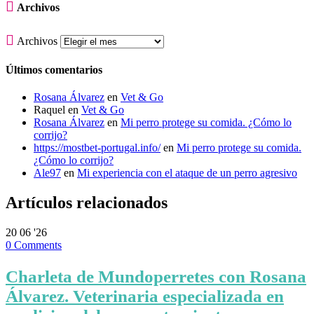

Archivos

Archivos
Últimos comentarios
Rosana Álvarez
en
Vet & Go
Raquel
en
Vet & Go
Rosana Álvarez
en
Mi perro protege su comida. ¿Cómo lo
corrijo?
https://mostbet-portugal.info/
en
Mi perro protege su comida.
¿Cómo lo corrijo?
Ale97
en
Mi experiencia con el ataque de un perro agresivo
Artículos relacionados
20
06 '26
0
Comments
Charleta de Mundoperretes con Rosana
Álvarez. Veterinaria especializada en