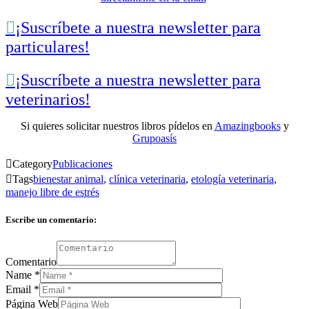

¡Suscríbete a nuestra newsletter para
particulares!

¡Suscríbete a nuestra newsletter para
veterinarios!
Si quieres solicitar nuestros libros pídelos en
Amazingbooks
y
Grupoasís

Category
Publicaciones

Tags
bienestar animal
,
clínica veterinaria
,
etología veterinaria
,
manejo libre de estrés
Escribe un comentario:
Comentario
Name
*
Email
*
Página Web