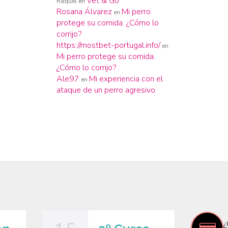
Vet & Go
Raquel
en
Rosana Álvarez
Mi perro
en
protege su comida. ¿Cómo lo
corrijo?
https://mostbet-portugal.info/
en
Mi perro protege su comida.
¿Cómo lo corrijo?
Ale97
Mi experiencia con el
en
ataque de un perro agresivo
¿