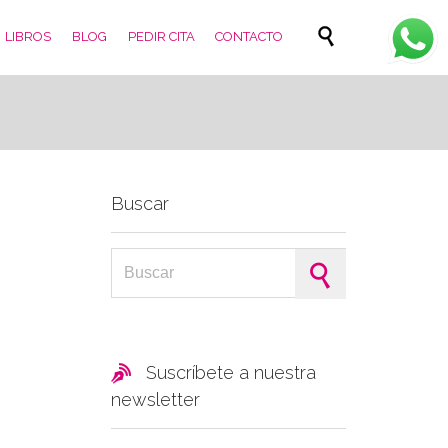
Skip

LIBROS
BLOG
PEDIR CITA
CONTACTO
to
content
Buscar
Search for:

Suscríbete a nuestra
newsletter