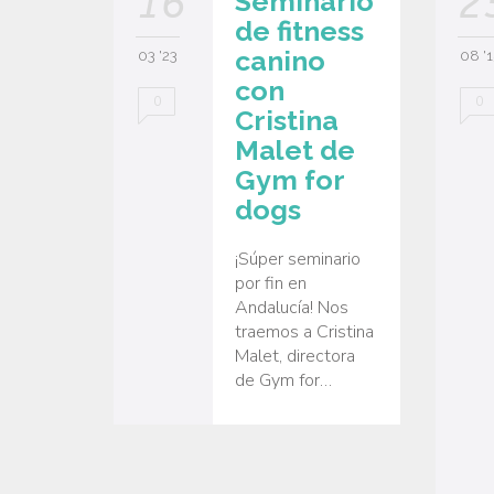
16
2
Seminario
de fitness
canino
03 '23
08 '1
con
0
0
Cristina
Malet de
Gym for
dogs
¡Súper seminario
por fin en
Andalucía! Nos
traemos a Cristina
Malet, directora
de Gym for…