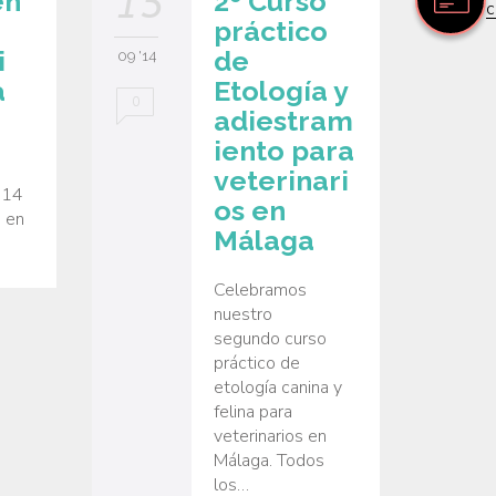
15
15
en
2º Curso
c
práctico
i
de
09 '14
09 '14
a
Etología y
0
0
adiestram
iento para
veterinari
014
os en
a en
Málaga
Celebramos
nuestro
segundo curso
práctico de
etología canina y
felina para
veterinarios en
Málaga. Todos
los…