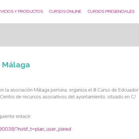
VICIOS Y PRODUCTOS
CURSOS ONLINE
CURSOS PRESENCIALES
n Málaga
on la asociación Málaga perruna, organiza el III Curso de Edcuador
l Centro de recursos asociativos del ayuntamiento, situado en C/
guiente enlace:
0038/?notif_t=plan_user_joined