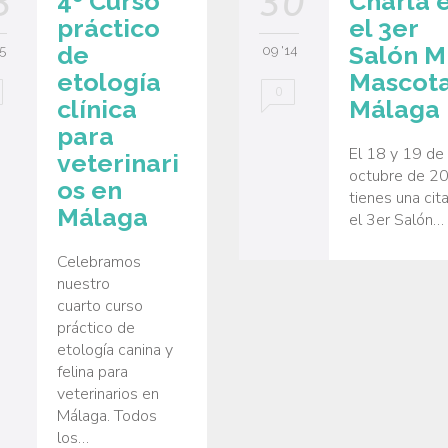
3
30
4º Curso
Charla 
práctico
el 3er
de
Salón M
5
09 '14
etología
Mascot
0
clínica
Málaga
para
El 18 y 19 de
veterinari
octubre de 2
os en
tienes una cit
Málaga
el 3er Salón…
Celebramos
nuestro
cuarto curso
práctico de
etología canina y
felina para
veterinarios en
Málaga. Todos
los…