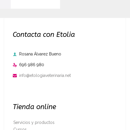
Contacta con Etolia
Rosana Álvarez Bueno

696 986 980

info@etologiaveterinaria.net

Tienda online
Servicios y productos
Cursos