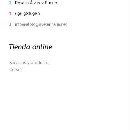
Rosana Álvarez Bueno

696 986 980

info@etologiaveterinaria.net

Tienda online
Servicios y productos
Cursos