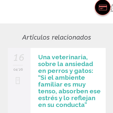
¿
c
Artículos relacionados
16
Una veterinaria,
sobre la ansiedad
en perros y gatos:
04 '26
“Si el ambiente
0
familiar es muy
tenso, absorben ese
estrés y lo reflejan
en su conducta”