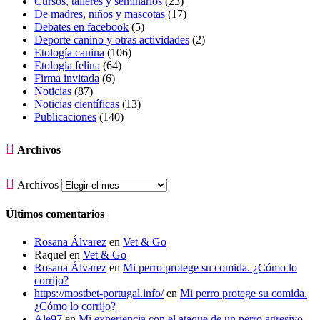
Cursos, talleres y seminarios
(23)
De madres, niños y mascotas
(17)
Debates en facebook
(5)
Deporte canino y otras actividades
(2)
Etología canina
(106)
Etología felina
(64)
Firma invitada
(6)
Noticias
(87)
Noticias científicas
(13)
Publicaciones
(140)

Archivos

Archivos
Últimos comentarios
Rosana Álvarez
en
Vet & Go
Raquel
en
Vet & Go
Rosana Álvarez
en
Mi perro protege su comida. ¿Cómo lo
corrijo?
https://mostbet-portugal.info/
en
Mi perro protege su comida.
¿Cómo lo corrijo?
Ale97
en
Mi experiencia con el ataque de un perro agresivo