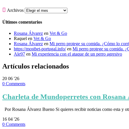

Archivos
Últimos comentarios
Rosana Álvarez
en
Vet & Go
Raquel
en
Vet & Go
Rosana Álvarez
en
Mi perro protege su comida. ¿Cómo lo corr
https://mostbet-portugal.info/
en
Mi perro protege su comida. ¿
Ale97
en
Mi experiencia con el ataque de un perro agresivo
Artículos relacionados
20
06 '26
0
Comments
Charleta de Mundoperretes con Rosana Á
Por Rosana Álvarez Bueno Si quieres recibir noticias como esta y ot
16
04 '26
0
Comments