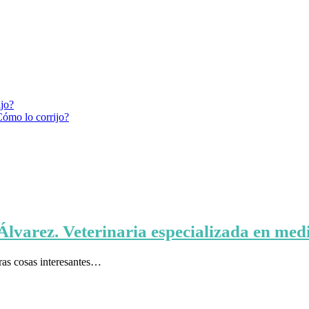
ijo?
Cómo lo corrijo?
lvarez. Veterinaria especializada en med
ras cosas interesantes…