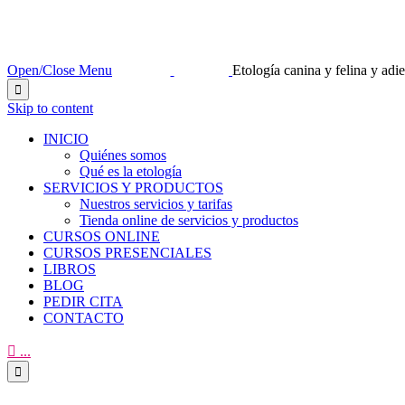
Open/Close Menu
Etología canina y felina y ad

Skip to content
INICIO
Quiénes somos
Qué es la etología
SERVICIOS Y PRODUCTOS
Nuestros servicios y tarifas
Tienda online de servicios y productos
CURSOS ONLINE
CURSOS PRESENCIALES
LIBROS
BLOG
PEDIR CITA
CONTACTO

...
