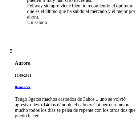
pueden ir muy mal si lo haces así.
Feliway siempre viene bien, te recomiendo el optimum
que es el último que ha salido al mercado y el mejor por
ahora.
Un saludo
Aurora
16/09/2021
Responder
Tengo 3gatos machos castrados de 3años .. uno se volvió
agresivo llevo 14dias dándole el calmex Cat pero no mejora
mucho todos los días se pelea de repente con los otros dos que
puedo hacer