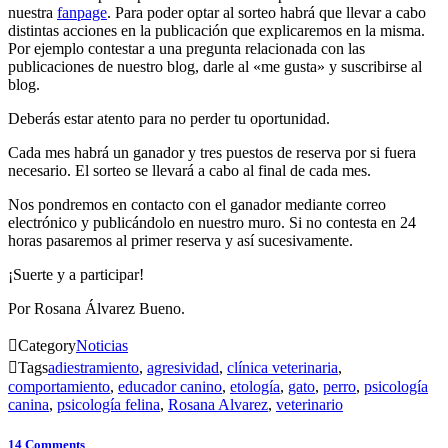
nuestra
fanpage
. Para poder optar al sorteo habrá que llevar a cabo
distintas acciones en la publicación que explicaremos en la misma.
Por ejemplo contestar a una pregunta relacionada con las
publicaciones de nuestro blog, darle al «me gusta» y suscribirse al
blog.
Deberás estar atento para no perder tu oportunidad.
Cada mes habrá un ganador y tres puestos de reserva por si fuera
necesario. El sorteo se llevará a cabo al final de cada mes.
Nos pondremos en contacto con el ganador mediante correo
electrónico y publicándolo en nuestro muro. Si no contesta en 24
horas pasaremos al primer reserva y así sucesivamente.
¡Suerte y a participar!
Por Rosana Álvarez Bueno.

Category
Noticias

Tags
adiestramiento
,
agresividad
,
clínica veterinaria
,
comportamiento
,
educador canino
,
etología
,
gato
,
perro
,
psicología
canina
,
psicología felina
,
Rosana Alvarez
,
veterinario
14
Comments