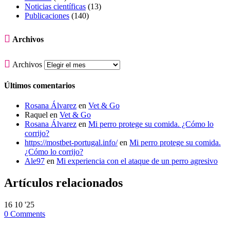
Noticias científicas
(13)
Publicaciones
(140)

Archivos

Archivos
Últimos comentarios
Rosana Álvarez
en
Vet & Go
Raquel
en
Vet & Go
Rosana Álvarez
en
Mi perro protege su comida. ¿Cómo lo
corrijo?
https://mostbet-portugal.info/
en
Mi perro protege su comida.
¿Cómo lo corrijo?
Ale97
en
Mi experiencia con el ataque de un perro agresivo
Artículos relacionados
16
10 '25
0
Comments