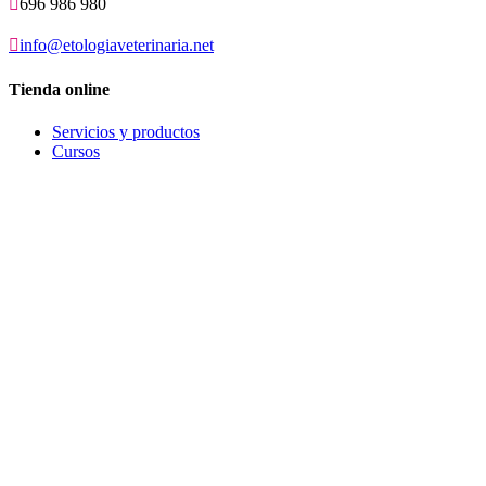

696 986 980

info@etologiaveterinaria.net
Tienda online
Servicios y productos
Cursos