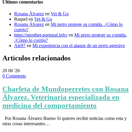
Últimos comentarios
Rosana Álvarez
en
Vet & Go
Raquel
en
Vet & Go
Rosana Álvarez
en
Mi perro protege su comida. ¿Cómo lo
corrijo?
https://mostbet-portugal.info/
en
Mi perro protege su comida.
¿Cómo lo corrijo?
Ale97
en
Mi experiencia con el ataque de un perro agresivo
Artículos relacionados
20
06 '26
0
Comments
Charleta de Mundoperretes con Rosana
Álvarez. Veterinaria especializada en
medicina del comportamiento
Por Rosana Álvarez Bueno Si quieres recibir noticias como esta y
otras cosas interesantes…