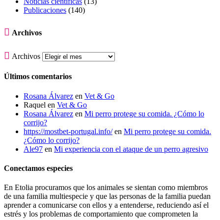
Noticias científicas
(13)
Publicaciones
(140)

Archivos

Archivos
Últimos comentarios
Rosana Álvarez
en
Vet & Go
Raquel
en
Vet & Go
Rosana Álvarez
en
Mi perro protege su comida. ¿Cómo lo
corrijo?
https://mostbet-portugal.info/
en
Mi perro protege su comida.
¿Cómo lo corrijo?
Ale97
en
Mi experiencia con el ataque de un perro agresivo
Conectamos especies
En Etolia procuramos que los animales se sientan como miembros
de una familia multiespecie y que las personas de la familia puedan
aprender a comunicarse con ellos y a entenderse, reduciendo así el
estrés y los problemas de comportamiento que comprometen la