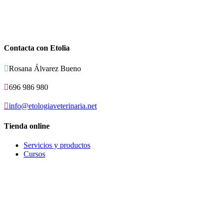
Contacta con Etolia

Rosana Álvarez Bueno

696 986 980

info@etologiaveterinaria.net
Tienda online
Servicios y productos
Cursos