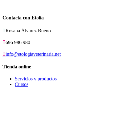
Contacta con Etolia

Rosana Álvarez Bueno

696 986 980

info@etologiaveterinaria.net
Tienda online
Servicios y productos
Cursos