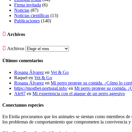
Firma invitada
(6)
Noticias
(87)
Noticias científicas
(13)
Publicaciones
(140)

Archivos

Archivos
Últimos comentarios
Rosana Álvarez
en
Vet & Go
Raquel
en
Vet & Go
Rosana Álvarez
en
Mi perro protege su comida. ¿Cómo lo corr
https://mostbet-portugal.info/
en
Mi perro protege su comida. ¿
Ale97
en
Mi experiencia con el ataque de un perro agresivo
Conectamos especies
En Etolia procuramos que los animales se sientan como miembros de una
los problemas de comportamiento que comprometen la convivencia y g