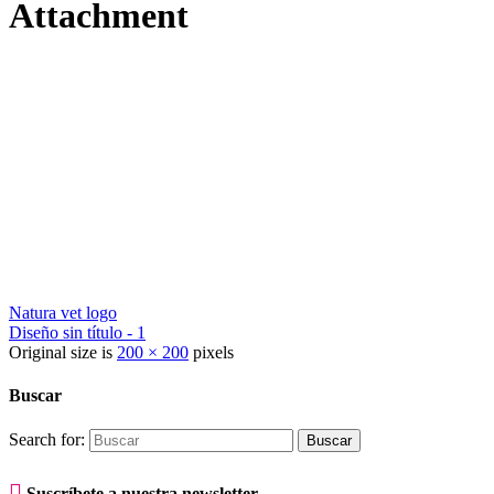
Attachment
Natura vet logo
Diseño sin título - 1
Original size is
200 × 200
pixels
Buscar
Search for:

Suscríbete a nuestra newsletter