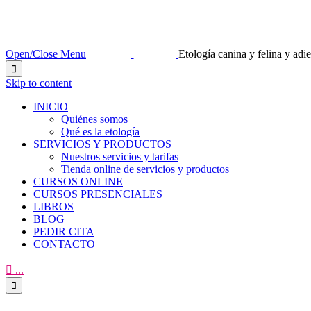
Open/Close Menu
Etología canina y felina y ad

Skip to content
INICIO
Quiénes somos
Qué es la etología
SERVICIOS Y PRODUCTOS
Nuestros servicios y tarifas
Tienda online de servicios y productos
CURSOS ONLINE
CURSOS PRESENCIALES
LIBROS
BLOG
PEDIR CITA
CONTACTO

...
