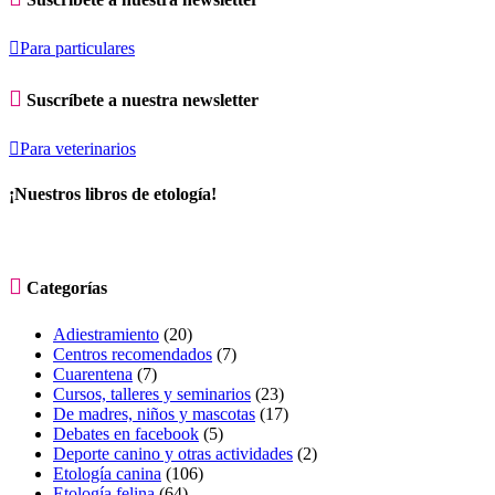

Para particulares

Suscríbete a nuestra newsletter

Para veterinarios
¡Nuestros libros de etología!

Categorías
Adiestramiento
(20)
Centros recomendados
(7)
Cuarentena
(7)
Cursos, talleres y seminarios
(23)
De madres, niños y mascotas
(17)
Debates en facebook
(5)
Deporte canino y otras actividades
(2)
Etología canina
(106)
Etología felina
(64)