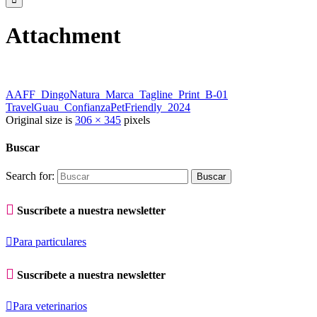
Attachment
AAFF_DingoNatura_Marca_Tagline_Print_B-01
TravelGuau_ConfianzaPetFriendly_2024
Original size is
306 × 345
pixels
Buscar
Search for:

Suscríbete a nuestra newsletter

Para particulares

Suscríbete a nuestra newsletter

Para veterinarios