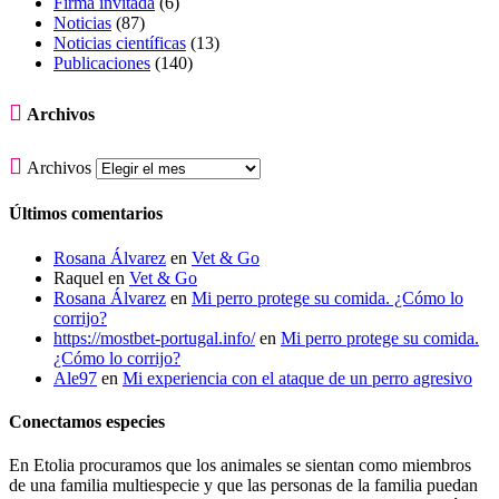
Firma invitada
(6)
Noticias
(87)
Noticias científicas
(13)
Publicaciones
(140)

Archivos

Archivos
Últimos comentarios
Rosana Álvarez
en
Vet & Go
Raquel
en
Vet & Go
Rosana Álvarez
en
Mi perro protege su comida. ¿Cómo lo
corrijo?
https://mostbet-portugal.info/
en
Mi perro protege su comida.
¿Cómo lo corrijo?
Ale97
en
Mi experiencia con el ataque de un perro agresivo
Conectamos especies
En Etolia procuramos que los animales se sientan como miembros
de una familia multiespecie y que las personas de la familia puedan