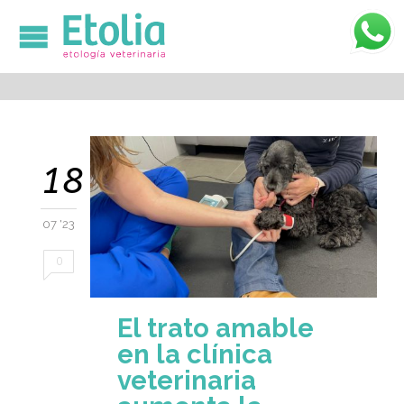

18
07 '23
0
El trato amable
en la clínica
veterinaria