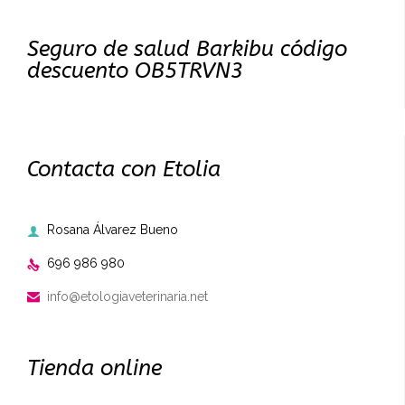
Seguro de salud Barkibu código
descuento OB5TRVN3
Contacta con Etolia
Rosana Álvarez Bueno

696 986 980

info@etologiaveterinaria.net

Tienda online