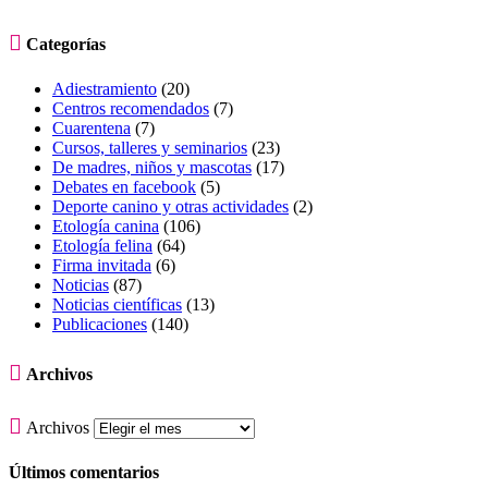

Categorías
Adiestramiento
(20)
Centros recomendados
(7)
Cuarentena
(7)
Cursos, talleres y seminarios
(23)
De madres, niños y mascotas
(17)
Debates en facebook
(5)
Deporte canino y otras actividades
(2)
Etología canina
(106)
Etología felina
(64)
Firma invitada
(6)
Noticias
(87)
Noticias científicas
(13)
Publicaciones
(140)

Archivos

Archivos
Últimos comentarios