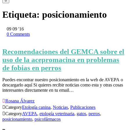
Etiqueta:
posicionamiento
09
09 '16
0
Comments
Recomendaciones del GEMCA sobre el
uso de la acepromacina en problemas
de fobias en perros
Puedes encontrar nuestro posicionamiento en la web de AVEPA o
descargarlo aquí Si quieres recibir noticias como esta y otras cosas
interesantes directamente en tu email…

Rosana Álvarez

Category
Etología canina
,
Noticias
,
Publicaciones

Category
AVEPA
,
etología veterinaria
,
gatos
,
perros
,
posicionamiento
,
psicofármacos