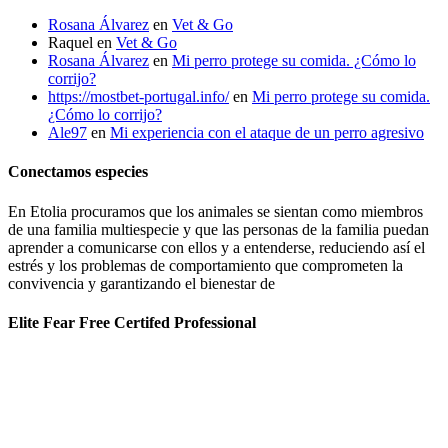
Rosana Álvarez
en
Vet & Go
Raquel
en
Vet & Go
Rosana Álvarez
en
Mi perro protege su comida. ¿Cómo lo
corrijo?
https://mostbet-portugal.info/
en
Mi perro protege su comida.
¿Cómo lo corrijo?
Ale97
en
Mi experiencia con el ataque de un perro agresivo
Conectamos especies
En Etolia procuramos que los animales se sientan como miembros
de una familia multiespecie y que las personas de la familia puedan
aprender a comunicarse con ellos y a entenderse, reduciendo así el
estrés y los problemas de comportamiento que comprometen la
convivencia y garantizando el bienestar de
Elite Fear Free Certifed Professional