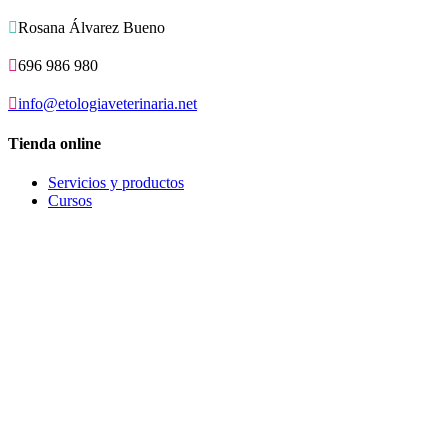

Rosana Álvarez Bueno

696 986 980

info@etologiaveterinaria.net
Tienda online
Servicios y productos
Cursos