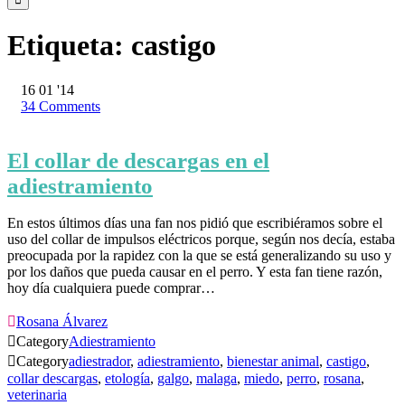
Etiqueta:
castigo
16
01 '14
34
Comments
El collar de descargas en el
adiestramiento
En estos últimos días una fan nos pidió que escribiéramos sobre el
uso del collar de impulsos eléctricos porque, según nos decía, estaba
preocupada por la rapidez con la que se está generalizando su uso y
por los daños que pueda causar en el perro. Y esta fan tiene razón,
hoy día cualquiera puede comprar…

Rosana Álvarez

Category
Adiestramiento

Category
adiestrador
,
adiestramiento
,
bienestar animal
,
castigo
,
collar descargas
,
etología
,
galgo
,
malaga
,
miedo
,
perro
,
rosana
,
veterinaria