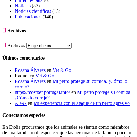
Firma invitada
(6)
Noticias
(87)
Noticias científicas
(13)
Publicaciones
(140)

Archivos

Archivos
Últimos comentarios
Rosana Álvarez
en
Vet & Go
Raquel
en
Vet & Go
Rosana Álvarez
en
Mi perro protege su comida. ¿Cómo lo
corrijo?
https://mostbet-portugal.info/
en
Mi perro protege su comida.
¿Cómo lo corrijo?
Ale97
en
Mi experiencia con el ataque de un perro agresivo
Conectamos especies
En Etolia procuramos que los animales se sientan como miembros
de una familia multiespecie y que las personas de la familia puedan