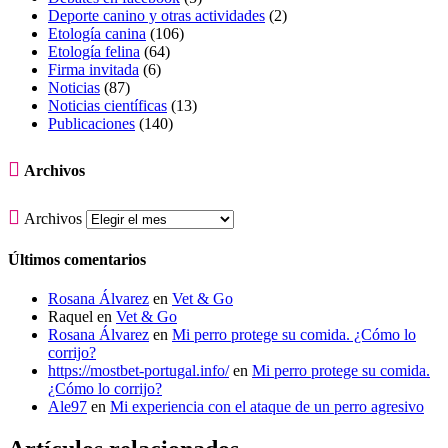
Deporte canino y otras actividades
(2)
Etología canina
(106)
Etología felina
(64)
Firma invitada
(6)
Noticias
(87)
Noticias científicas
(13)
Publicaciones
(140)

Archivos

Archivos
Últimos comentarios
Rosana Álvarez
en
Vet & Go
Raquel
en
Vet & Go
Rosana Álvarez
en
Mi perro protege su comida. ¿Cómo lo
corrijo?
https://mostbet-portugal.info/
en
Mi perro protege su comida.
¿Cómo lo corrijo?
Ale97
en
Mi experiencia con el ataque de un perro agresivo