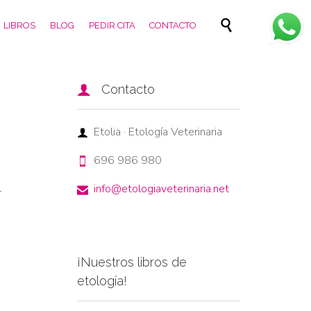
Skip

LIBROS
BLOG
PEDIR CITA
CONTACTO
to
content

Contacto
Etolia · Etología Veterinaria

696 986 980

info@etologiaveterinaria.net
–

¡Nuestros libros de
etología!