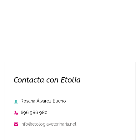
Contacta con Etolia
Rosana Álvarez Bueno

696 986 980

info@etologiaveterinaria.net
