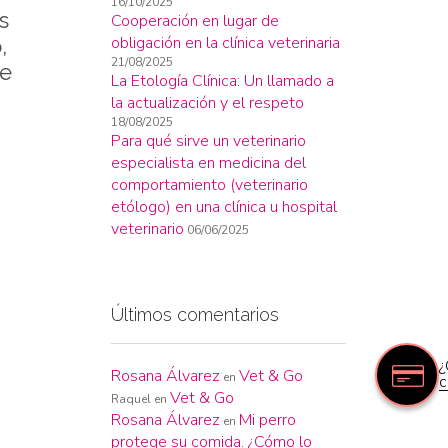
16/10/2025
s
Cooperación en lugar de
obligación en la clínica veterinaria
,
21/08/2025
de
La Etología Clínica: Un llamado a
la actualización y el respeto
18/08/2025
Para qué sirve un veterinario
especialista en medicina del
comportamiento (veterinario
etólogo) en una clínica u hospital
veterinario
06/06/2025
Últimos comentarios
¿
Rosana Álvarez
Vet & Go
en
c
Vet & Go
Raquel
en
Rosana Álvarez
Mi perro
en
protege su comida. ¿Cómo lo