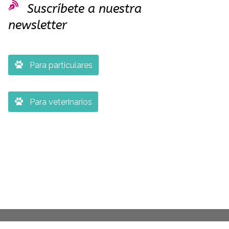

Suscríbete a nuestra
newsletter

Para particulares

Para veterinarios