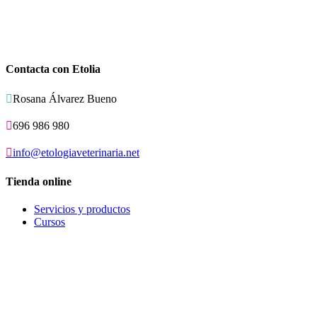
Contacta con Etolia

Rosana Álvarez Bueno

696 986 980

info@etologiaveterinaria.net
Tienda online
Servicios y productos
Cursos