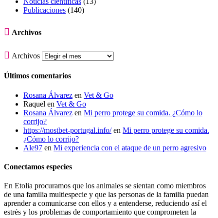
Noticias científicas
(13)
Publicaciones
(140)

Archivos

Archivos
Últimos comentarios
Rosana Álvarez
en
Vet & Go
Raquel
en
Vet & Go
Rosana Álvarez
en
Mi perro protege su comida. ¿Cómo lo
corrijo?
https://mostbet-portugal.info/
en
Mi perro protege su comida.
¿Cómo lo corrijo?
Ale97
en
Mi experiencia con el ataque de un perro agresivo
Conectamos especies
En Etolia procuramos que los animales se sientan como miembros
de una familia multiespecie y que las personas de la familia puedan
aprender a comunicarse con ellos y a entenderse, reduciendo así el
estrés y los problemas de comportamiento que comprometen la