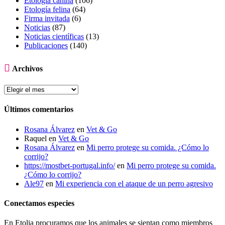
Etología canina
(106)
Etología felina
(64)
Firma invitada
(6)
Noticias
(87)
Noticias científicas
(13)
Publicaciones
(140)

Archivos

Archivos
Últimos comentarios
Rosana Álvarez
en
Vet & Go
Raquel
en
Vet & Go
Rosana Álvarez
en
Mi perro protege su comida. ¿Cómo lo
corrijo?
https://mostbet-portugal.info/
en
Mi perro protege su comida.
¿Cómo lo corrijo?
Ale97
en
Mi experiencia con el ataque de un perro agresivo
Conectamos especies
En Etolia procuramos que los animales se sientan como miembros