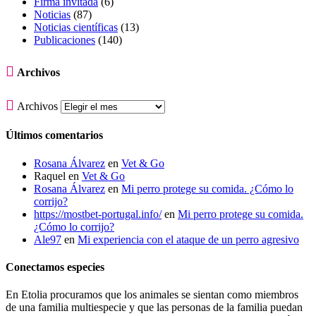
Firma invitada
(6)
Noticias
(87)
Noticias científicas
(13)
Publicaciones
(140)

Archivos

Archivos
Últimos comentarios
Rosana Álvarez
en
Vet & Go
Raquel
en
Vet & Go
Rosana Álvarez
en
Mi perro protege su comida. ¿Cómo lo
corrijo?
https://mostbet-portugal.info/
en
Mi perro protege su comida.
¿Cómo lo corrijo?
Ale97
en
Mi experiencia con el ataque de un perro agresivo
Conectamos especies
En Etolia procuramos que los animales se sientan como miembros
de una familia multiespecie y que las personas de la familia puedan