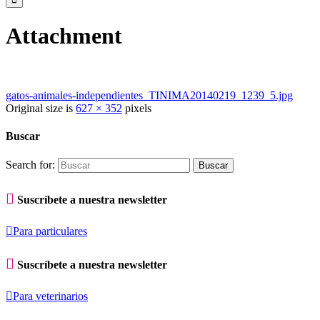
Attachment
gatos-animales-independientes_TINIMA20140219_1239_5.jpg
Original size is
627 × 352
pixels
Buscar
Search for:

Suscríbete a nuestra newsletter

Para particulares

Suscríbete a nuestra newsletter

Para veterinarios