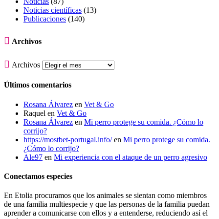
Noticias
(87)
Noticias científicas
(13)
Publicaciones
(140)

Archivos

Archivos
Últimos comentarios
Rosana Álvarez
en
Vet & Go
Raquel
en
Vet & Go
Rosana Álvarez
en
Mi perro protege su comida. ¿Cómo lo
corrijo?
https://mostbet-portugal.info/
en
Mi perro protege su comida.
¿Cómo lo corrijo?
Ale97
en
Mi experiencia con el ataque de un perro agresivo
Conectamos especies
En Etolia procuramos que los animales se sientan como miembros
de una familia multiespecie y que las personas de la familia puedan
aprender a comunicarse con ellos y a entenderse, reduciendo así el