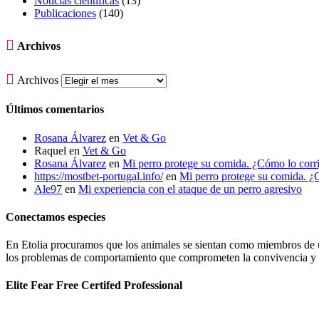
Noticias científicas
(13)
Publicaciones
(140)

Archivos

Archivos
Últimos comentarios
Rosana Álvarez
en
Vet & Go
Raquel
en
Vet & Go
Rosana Álvarez
en
Mi perro protege su comida. ¿Cómo lo corr
https://mostbet-portugal.info/
en
Mi perro protege su comida. ¿
Ale97
en
Mi experiencia con el ataque de un perro agresivo
Conectamos especies
En Etolia procuramos que los animales se sientan como miembros de una
los problemas de comportamiento que comprometen la convivencia y g
Elite Fear Free Certifed Professional