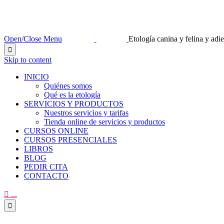
Open/Close Menu
Etología canina y felina y ad

Skip to content
INICIO
Quiénes somos
Qué es la etología
SERVICIOS Y PRODUCTOS
Nuestros servicios y tarifas
Tienda online de servicios y productos
CURSOS ONLINE
CURSOS PRESENCIALES
LIBROS
BLOG
PEDIR CITA
CONTACTO

...
