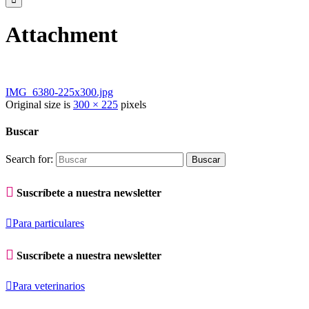
Attachment
IMG_6380-225x300.jpg
Original size is
300 × 225
pixels
Buscar
Search for:

Suscríbete a nuestra newsletter

Para particulares

Suscríbete a nuestra newsletter

Para veterinarios