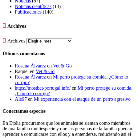
Noticias
(87)
Noticias científicas
(13)
Publicaciones
(140)

Archivos

Archivos
Últimos comentarios
Rosana Álvarez
en
Vet & Go
Raquel
en
Vet & Go
Rosana Álvarez
en
Mi perro protege su comida. ¿Cómo lo
corrijo?
https://mostbet-portugal.info/
en
Mi perro protege su comida.
¿Cómo lo corrijo?
Ale97
en
Mi experiencia con el ataque de un perro agresivo
Conectamos especies
En Etolia procuramos que los animales se sientan como miembros
de una familia multiespecie y que las personas de la familia puedan
aprender a comunicarse con ellos y a entenderse, reduciendo así el