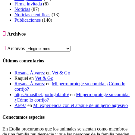
Firma invitada
(6)
Noticias
(87)
Noticias científicas
(13)
Publicaciones
(140)

Archivos

Archivos
Últimos comentarios
Rosana Álvarez
en
Vet & Go
Raquel
en
Vet & Go
Rosana Álvarez
en
Mi perro protege su comida. ¿Cómo lo
corrijo?
https://mostbet-portugal.info/
en
Mi perro protege su comida.
¿Cómo lo corrijo?
Ale97
en
Mi experiencia con el ataque de un perro agresivo
Conectamos especies
En Etolia procuramos que los animales se sientan como miembros
de una familia multiespecie y que las personas de la familia puedan