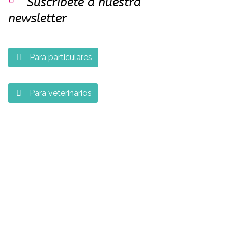
Suscríbete a nuestra
newsletter
Para particulares

Para veterinarios
