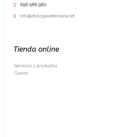
696 986 980

info@etologiaveterinaria.net

Tienda online
Servicios y productos
Cursos