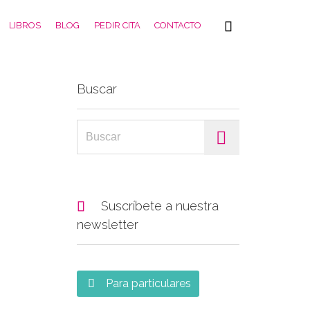
Skip

LIBROS
BLOG
PEDIR CITA
CONTACTO
to
content
Buscar
Search for:

Suscríbete a nuestra
newsletter
Para particulares
