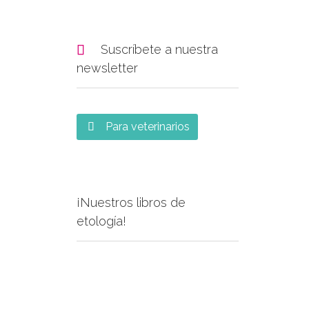

Suscríbete a nuestra
newsletter
Para veterinarios

¡Nuestros libros de
etología!