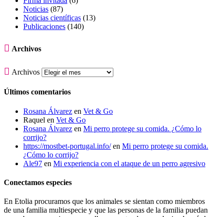
Firma invitada
(6)
Noticias
(87)
Noticias científicas
(13)
Publicaciones
(140)

Archivos

Archivos
Últimos comentarios
Rosana Álvarez
en
Vet & Go
Raquel
en
Vet & Go
Rosana Álvarez
en
Mi perro protege su comida. ¿Cómo lo
corrijo?
https://mostbet-portugal.info/
en
Mi perro protege su comida.
¿Cómo lo corrijo?
Ale97
en
Mi experiencia con el ataque de un perro agresivo
Conectamos especies
En Etolia procuramos que los animales se sientan como miembros
de una familia multiespecie y que las personas de la familia puedan