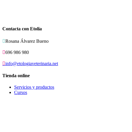
Contacta con Etolia

Rosana Álvarez Bueno

696 986 980

info@etologiaveterinaria.net
Tienda online
Servicios y productos
Cursos