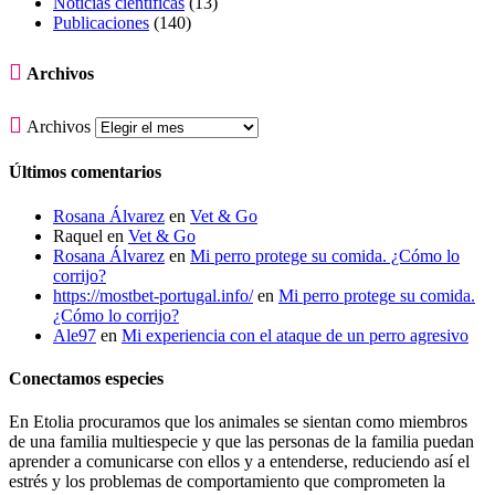
Noticias científicas
(13)
Publicaciones
(140)

Archivos

Archivos
Últimos comentarios
Rosana Álvarez
en
Vet & Go
Raquel
en
Vet & Go
Rosana Álvarez
en
Mi perro protege su comida. ¿Cómo lo
corrijo?
https://mostbet-portugal.info/
en
Mi perro protege su comida.
¿Cómo lo corrijo?
Ale97
en
Mi experiencia con el ataque de un perro agresivo
Conectamos especies
En Etolia procuramos que los animales se sientan como miembros
de una familia multiespecie y que las personas de la familia puedan
aprender a comunicarse con ellos y a entenderse, reduciendo así el
estrés y los problemas de comportamiento que comprometen la