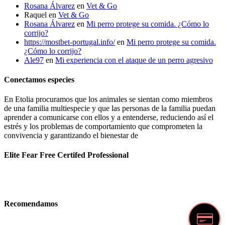
Rosana Álvarez
en
Vet & Go
Raquel
en
Vet & Go
Rosana Álvarez
en
Mi perro protege su comida. ¿Cómo lo
corrijo?
https://mostbet-portugal.info/
en
Mi perro protege su comida.
¿Cómo lo corrijo?
Ale97
en
Mi experiencia con el ataque de un perro agresivo
Conectamos especies
En Etolia procuramos que los animales se sientan como miembros
de una familia multiespecie y que las personas de la familia puedan
aprender a comunicarse con ellos y a entenderse, reduciendo así el
estrés y los problemas de comportamiento que comprometen la
convivencia y garantizando el bienestar de
Elite Fear Free Certifed Professional
Recomendamos