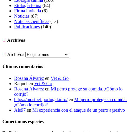
Etología canina
(106)
Etología felina
(64)
Firma invitada
(6)
Noticias
(87)
Noticias científicas
(13)
Publicaciones
(140)

Archivos

Archivos
Últimos comentarios
Rosana Álvarez
en
Vet & Go
Raquel
en
Vet & Go
Rosana Álvarez
en
Mi perro protege su comida. ¿Cómo lo
corrijo?
https://mostbet-portugal.info/
en
Mi perro protege su comida.
¿Cómo lo corrijo?
Ale97
en
Mi experiencia con el ataque de un perro agresivo
Conectamos especies