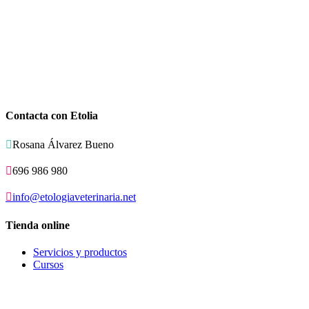
Contacta con Etolia

Rosana Álvarez Bueno

696 986 980

info@etologiaveterinaria.net
Tienda online
Servicios y productos
Cursos