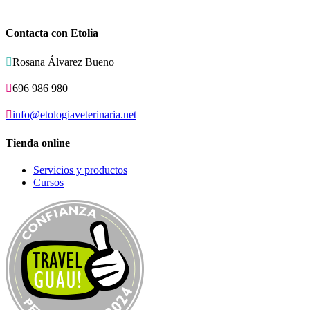
Contacta con Etolia

Rosana Álvarez Bueno

696 986 980

info@etologiaveterinaria.net
Tienda online
Servicios y productos
Cursos