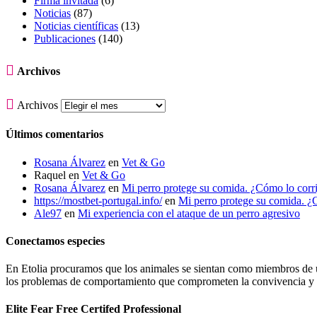
Firma invitada
(6)
Noticias
(87)
Noticias científicas
(13)
Publicaciones
(140)

Archivos

Archivos
Últimos comentarios
Rosana Álvarez
en
Vet & Go
Raquel
en
Vet & Go
Rosana Álvarez
en
Mi perro protege su comida. ¿Cómo lo corr
https://mostbet-portugal.info/
en
Mi perro protege su comida. ¿
Ale97
en
Mi experiencia con el ataque de un perro agresivo
Conectamos especies
En Etolia procuramos que los animales se sientan como miembros de una
los problemas de comportamiento que comprometen la convivencia y g
Elite Fear Free Certifed Professional