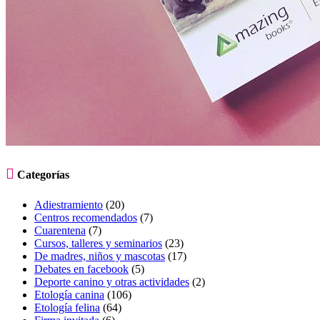

Categorías
Adiestramiento
(20)
Centros recomendados
(7)
Cuarentena
(7)
Cursos, talleres y seminarios
(23)
De madres, niños y mascotas
(17)
Debates en facebook
(5)
Deporte canino y otras actividades
(2)
Etología canina
(106)
Etología felina
(64)