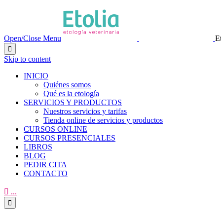
Open/Close Menu
E

Skip to content
INICIO
Quiénes somos
Qué es la etología
SERVICIOS Y PRODUCTOS
Nuestros servicios y tarifas
Tienda online de servicios y productos
CURSOS ONLINE
CURSOS PRESENCIALES
LIBROS
BLOG
PEDIR CITA
CONTACTO

...
