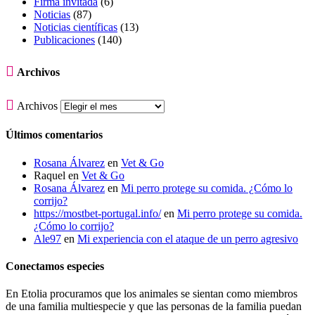
Firma invitada
(6)
Noticias
(87)
Noticias científicas
(13)
Publicaciones
(140)

Archivos

Archivos
Últimos comentarios
Rosana Álvarez
en
Vet & Go
Raquel
en
Vet & Go
Rosana Álvarez
en
Mi perro protege su comida. ¿Cómo lo
corrijo?
https://mostbet-portugal.info/
en
Mi perro protege su comida.
¿Cómo lo corrijo?
Ale97
en
Mi experiencia con el ataque de un perro agresivo
Conectamos especies
En Etolia procuramos que los animales se sientan como miembros
de una familia multiespecie y que las personas de la familia puedan