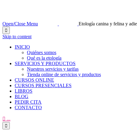
Open/Close Menu
Etología canina y felina y ad

Skip to content
INICIO
Quiénes somos
Qué es la etología
SERVICIOS Y PRODUCTOS
Nuestros servicios y tarifas
Tienda online de servicios y productos
CURSOS ONLINE
CURSOS PRESENCIALES
LIBROS
BLOG
PEDIR CITA
CONTACTO

...
