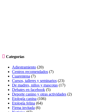

Categorías
Adiestramiento
(20)
Centros recomendados
(7)
Cuarentena
(7)
Cursos, talleres y seminarios
(23)
De madres, niños y mascotas
(17)
Debates en facebook
(5)
Deporte canino y otras actividades
(2)
Etología canina
(106)
Etología felina
(64)
Firma invitada
(6)