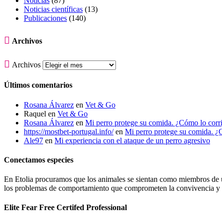
Noticias
(87)
Noticias científicas
(13)
Publicaciones
(140)

Archivos

Archivos
Últimos comentarios
Rosana Álvarez
en
Vet & Go
Raquel
en
Vet & Go
Rosana Álvarez
en
Mi perro protege su comida. ¿Cómo lo corr
https://mostbet-portugal.info/
en
Mi perro protege su comida. ¿
Ale97
en
Mi experiencia con el ataque de un perro agresivo
Conectamos especies
En Etolia procuramos que los animales se sientan como miembros de una
los problemas de comportamiento que comprometen la convivencia y g
Elite Fear Free Certifed Professional