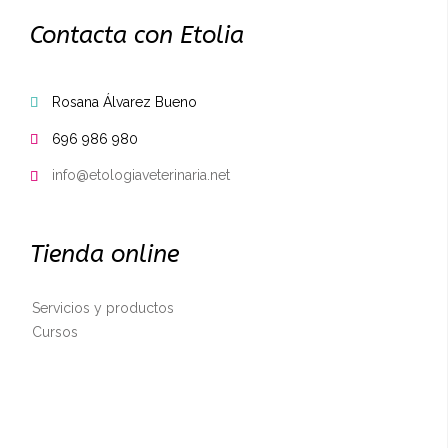
Contacta con Etolia
Rosana Álvarez Bueno

696 986 980

info@etologiaveterinaria.net

Tienda online
Servicios y productos
Cursos