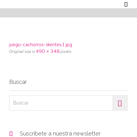

juego-cachorros-dientes1.jpg
490 × 348
Original size is
pixels
Buscar
Search for:

Suscríbete a nuestra newsletter