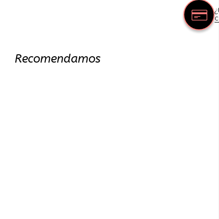
¿
c
Recomendamos