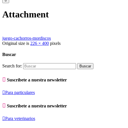
Attachment
juego-cachorros-mordiscos
Original size is
226 × 400
pixels
Buscar
Search for:

Suscríbete a nuestra newsletter

Para particulares

Suscríbete a nuestra newsletter

Para veterinarios