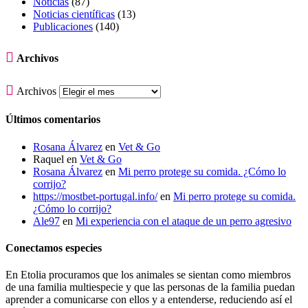
Noticias
(87)
Noticias científicas
(13)
Publicaciones
(140)

Archivos

Archivos
Últimos comentarios
Rosana Álvarez
en
Vet & Go
Raquel
en
Vet & Go
Rosana Álvarez
en
Mi perro protege su comida. ¿Cómo lo
corrijo?
https://mostbet-portugal.info/
en
Mi perro protege su comida.
¿Cómo lo corrijo?
Ale97
en
Mi experiencia con el ataque de un perro agresivo
Conectamos especies
En Etolia procuramos que los animales se sientan como miembros
de una familia multiespecie y que las personas de la familia puedan
aprender a comunicarse con ellos y a entenderse, reduciendo así el